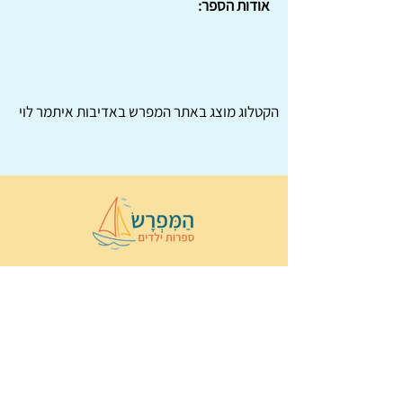
אודות הספר:
הקטלוג מוצג באתר
המפרש
באדיבות איתמר לוי
© 2022 כל הזכויות שמורות ל
הַמִּפְרָשׂ –
ספרות ילדים
ו
נירה לוי
ן
עיצוב ובניה:
Wix Monster
תקנון ותנאי שימוש באתר