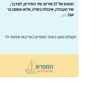
התווים של 57 שירים: שיר הסיירים, למדבר,
שיר העבודה, שיבולת בשדה, מלאו אסמנו בר
ועוד. : : .
הקטלוג מוצג באתר
המפרש
באדיבות איתמר לוי
© 2022 כל הזכויות שמורות ל
הַמִּפְרָשׂ –
ספרות ילדים
ו
נירה לוי
ן
עיצוב ובניה:
Wix Monster