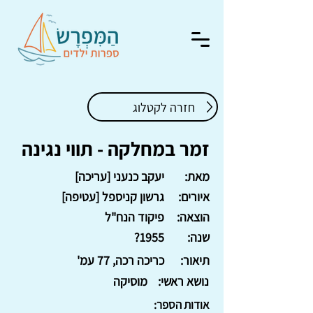
חזרה לקטלוג
זמר במחלקה - תווי נגינה
מאת:
יעקב כנעני [עריכה]
איורים:
גרשון קניספל [עטיפה]
הוצאה:
פיקוד הנח"ל
שנה:
1955?
תיאור:
כריכה רכה, 77 עמ'
נושא ראשי:
מוסיקה
אודות הספר: