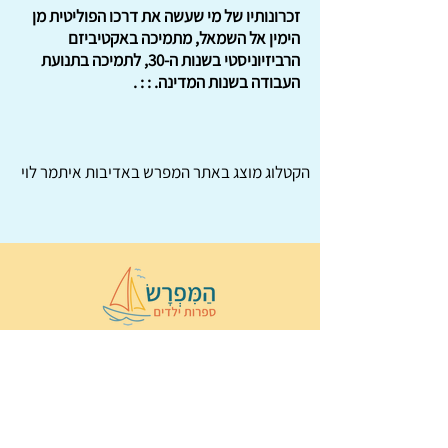
זכרונותיו של מי שעשה את דרכו הפוליטית מן
הימין אל השמאל, מתמיכה באקטיביזם
הרביזיוניסטי בשנות ה-30, לתמיכה בתנועת
העבודה בשנות המדינה. : : .
הקטלוג מוצג באתר
המפרש
באדיבות איתמר לוי
© 2022 כל הזכויות שמורות ל
הַמִּפְרָשׂ –
ספרות ילדים
ו
נירה לוי
ן
עיצוב ובניה:
Wix Monster