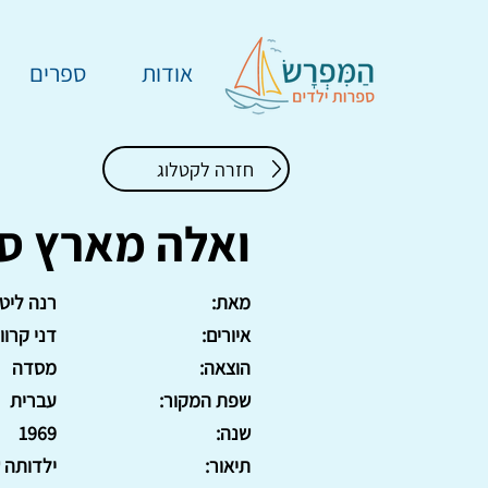
אודות
ספרים
חזרה לקטלוג
ואלה מארץ סי
מאת:
רנה ליטו
איורים:
דני קרוון
הוצאה:
מסדה
שפת המקור:
עברית
שנה:
1969
תיאור:
ילדותה של המח