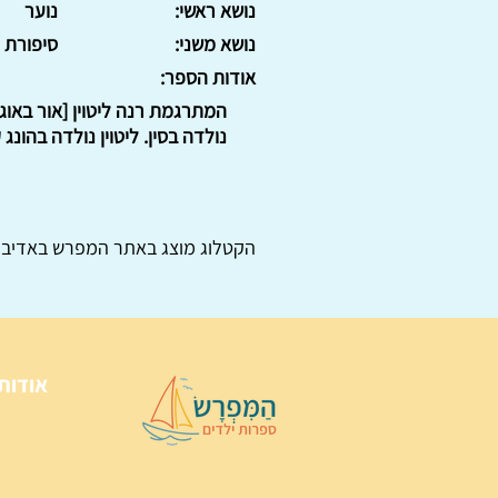
נושא ראשי:
נוער
נושא משני:
סיפורת
אודות הספר:
המתרגמת רנה ליטוין [אור באוגו
נולדה בסין. ליטוין נולדה בהונג קונג בשנת 1939, ועלת
הקטלוג מוצג באתר
המפרש
באדיבו
אודות