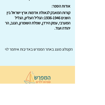
אודות הספר:
קורות המאבק לגאולת אדמות ארץ ישראל בין
השנים
1936-1946
: הגליל העליון, הגליל
המערבי, עמק הירדן, שפלת השומרון, הנגב, הר
יהודה ועוד.
הקטלוג מוצג באתר
המפרש
באדיבות איתמר לוי
© 2022 כל הזכויות שמורות ל
הַמִּפְרָשׂ –
ספרות ילדים
ו
נירה לוי
ן