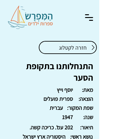
חזרה לקטלוג
התנחלותנו בתקופת
הסער
מאת:
יוסף וייץ
הוצאה:
ספרית פועלים
שפת המקור:
עברית
שנה:
1947
תיאור:
202 עמ'. כריכה קשה.
נושא ראשי:
היסטוריה ארץ ישראל