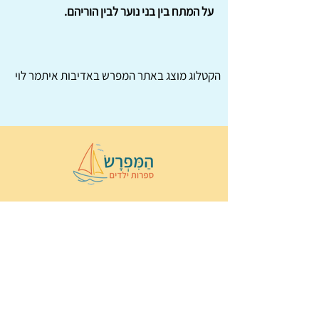
על המתח בין בני נוער לבין הוריהם.
הקטלוג מוצג באתר
המפרש
באדיבות איתמר לוי
© 2022 כל הזכויות שמורות ל
הַמִּפְרָשׂ –
ספרות ילדים
ו
נירה לוי
ן
עיצוב ובניה:
Wix Monster
תקנון ותנאי שימוש באתר
הצהרת נגישות