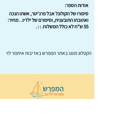
אודות הספר:
סיפורו של הקולונל אבל פרג'יטר, אשתו הנכה
ואהובתו התובענית, וסיפורם של ילדיו. . מחיר:
55 ש"ח לא כולל המשלוח. : : .
הקטלוג מוצג באתר
המפרש
באדיבות איתמר לוי
© 2022 כל הזכויות שמורות ל
הַמִּפְרָשׂ –
ספרות ילדים
ו
נירה לוי
ן
עיצוב ובניה:
Wix Monster