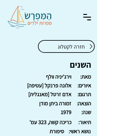
חזרה לקטלוג
השנים
מאת:
וירג'יניה וולף
איורים:
אלונה פרנקל [עטיפה]
תרגום:
אדם זרטל [מאנגלית]
הוצאה:
זמורה ביתן מודן
שנה:
1979
תיאור:
כריכה קשה, 323 עמ'
נושא ראשי:
סיפורת