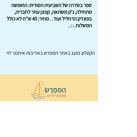
ספר בסדרה של השביעיה הסודית: החופשה
מתחילה, ג'ק משתאה, קפצן עוזר לחבריה,
בפונדק הדחליל ועוד. . מחיר: 45 ש"ח לא כולל
המשלוח. : : .
הקטלוג מוצג באתר
המפרש
באדיבות איתמר לוי
© 2022 כל הזכויות שמורות ל
הַמִּפְרָשׂ –
ספרות ילדים
ו
נירה לוי
ן
עיצוב ובניה:
Wix Monster