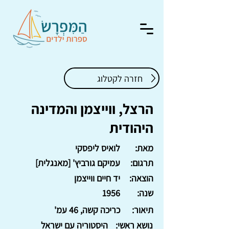
חזרה לקטלוג
הרצל, ווייצמן והמדינה
היהודית
מאת:
לואיס ליפסקי
תרגום:
עמיקם גורביץ' [מאנגלית]
הוצאה:
יד חיים ווייצמן
שנה:
1956
תיאור:
כריכה קשה, 46 עמ'
נושא ראשי:
היסטוריה עם ישראל