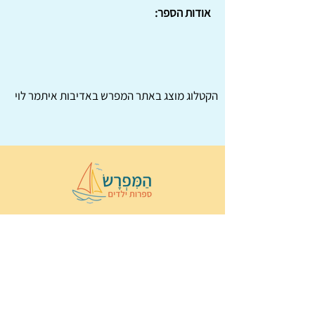
אודות הספר:
הקטלוג מוצג באתר
המפרש
באדיבות איתמר לוי
© 2022 כל הזכויות שמורות ל
הַמִּפְרָשׂ –
ספרות ילדים
ו
נירה לוי
ן
עיצוב ובניה:
Wix Monster
תקנון ותנאי שימוש באתר