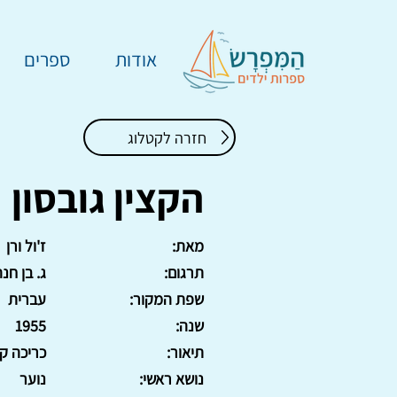
אודות
ספרים
חזרה לקטלוג
הקצין גובסון
מאת:
ז'ול ורן
תרגום:
ג. בן חנ
שפת המקור:
עברית
שנה:
1955
תיאור:
כריכה ק
נושא ראשי:
נוער