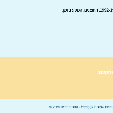
סיכום מידע חשוב ועדכני בתחום העב"מים בארץ ובעולם, שפורסם בגליונות כתב העת 'העב"מים' 1992-1994. החוצנים, המסע בזמן,
 הקטנה
הַמִּפְרָשׂ – ספרות ילדים
ו
נירה לוי
ן