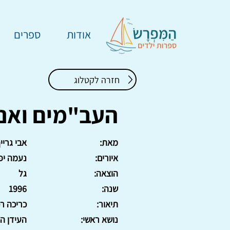
אודות
ספרים
חזרה לקטלוג
העב"מים ואנח
מאת:
אבי גריי
איורים:
נעמה יפ
הוצאה:
גל
שנה:
1996
תיאור:
כריכה רכה, 6
נושא ראשי:
העידן ה