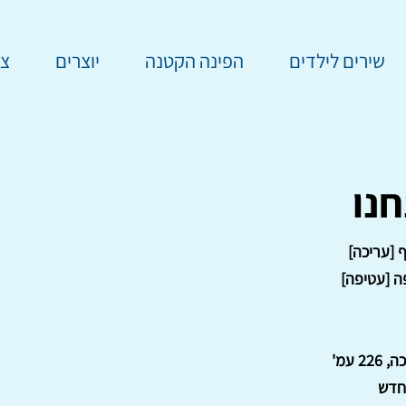
שירים לילדים
הפינה הקטנה
יוצרים
צר
נו
ף [עריכה]
ה [עטיפה]
22 עמ'
חדש