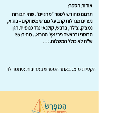
אודות הספר:
תרגום מחודש לספר "מחניים". שתי חבורות
נערים מנהלות קרב על מגרש משחקים - בוקא,
נמצ'ק, צ'לה, ברבש, קולנאי נגד כנופיית הגן
הבוטני ובראשה פרי אץ' הנורא. . מחיר: 35
ש"ח לא כולל המשלוח. : : .
הקטלוג מוצג באתר
המפרש
באדיבות איתמר לוי
© 2022 כל הזכויות שמורות ל
הַמִּפְרָשׂ –
ספרות ילדים
ו
נירה לוי
ן