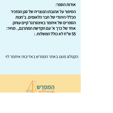
אודות הספר:
הסיפור על אהובתו הנוצריה של סגן המזכיר
הכללי היהודי של חבר הלאומים. ב'חנות
הספרים של איתמר באינטרנט' קיים עותק
אחד של כרך א' עם הקדשת המתרגם, . מחיר:
55 ש"ח לא כולל המשלוח. :
הקטלוג מוצג באתר
המפרש
באדיבות איתמר לוי
© 2022 כל הזכויות שמורות ל
הַמִּפְרָשׂ –
ספרות ילדים
ו
נירה לוי
ן