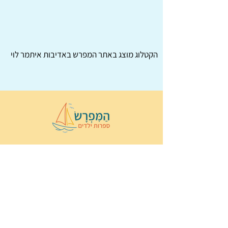
הקטלוג מוצג באתר
המפרש
באדיבות איתמר לוי
© 2022 כל הזכויות שמורות ל
הַמִּפְרָשׂ –
ספרות ילדים
ו
נירה לוי
ן
עיצוב ובניה:
Wix Monster
תקנון ותנאי שימוש באתר
הצהרת נגישות