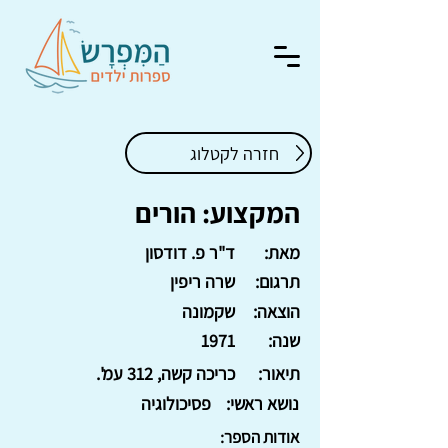
חזרה לקטלוג
המקצוע: הורים
מאת:
ד"ר פ. דודסון
תרגום:
שרה ריפין
הוצאה:
שקמונה
שנה:
1971
תיאור:
כריכה קשה, 312 עמ'.
נושא ראשי:
פסיכולוגיה
אודות הספר: