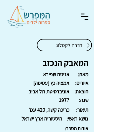
חזרה לקטלוג
המאבק הנכזב
מאת:
אניטה שפירא
איורים:
אמציה כץ [עטיפה]
הוצאה:
אוניברסיטת תל אביב
שנה:
1977
תיאור:
כריכה קשה, 420 עמ'
נושא ראשי:
היסטוריה ארץ ישראל
אודות הספר: