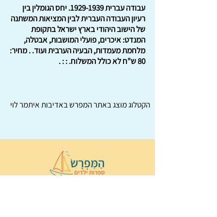
עבודה עברית
1929-1939
. יחס הגומלין בין
רעיון העבודה העברית לבין המציאות המשתנה
של הישוב היהודי בארץ ישראל בתקופת
המנדט: איכרים, פועלי המושבות, אבטלה,
מלחמת מעמדות, הבעיה הערבית ועוד. . מחיר:
80 ש"ח לא כולל המשלוח. : : .
הקטלוג מוצג באתר
המפרש
באדיבות איתמר לוי
© 2022 כל הזכויות שמורות ל
הַמִּפְרָשׂ –
ספרות ילדים
ו
נירה לוי
ן