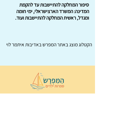
סיפור המחלקה להתיישבות עד להקמת
המדינה: המשרד הארצישראלי, ימי חומה
ומגדל, ראשית המחלקה להתיישבות ועוד.
הקטלוג מוצג באתר
המפרש
באדיבות איתמר לוי
© 2022 כל הזכויות שמורות ל
הַמִּפְרָשׂ –
ספרות ילדים
ו
נירה לוי
ן
עיצוב ובניה:
Wix Monster