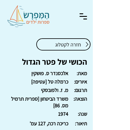
חזרה לקטלוג
הכושי של פטר הגדול
מאת:
אלכסנדר ס. פושקין
איורים:
כרמלה טל [עטיפה]
תרגום:
מ. ז. ולפובסקי
הוצאה:
משרד הביטחון [ספרית תרמיל
מס. 86]
שנה:
1974
תיאור:
כריכה רכה, 127 עמ'