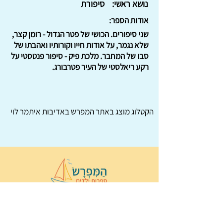
נושא ראשי:
סיפורת
אודות הספר:
שני סיפורים. הכושי של פטר הגדול - רומן קצר,
שלא נגמר, על אודות חייו וקורותיו ואהבתו של
סבו של המחבר. מלכת פיק - סיפור פנטסטי על
רקע ריאלסטי של העיר פטרבורג.
הקטלוג מוצג באתר
המפרש
באדיבות איתמר לוי
© 2022 כל הזכויות שמורות ל
הַמִּפְרָשׂ –
ספרות ילדים
ו
נירה לוי
ן