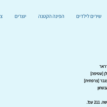
שירים לילדים
הפינה הקטנה
יוצרים
צר
ראר
ן [עטיפה]
נבר [צרפתית]
טחון
2 עמ'.