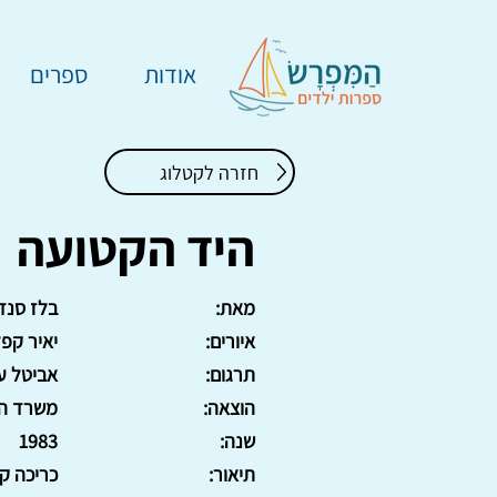
אודות
ספרים
חזרה לקטלוג
היד הקטועה
מאת:
בלז סנד
איורים:
יאיר קפל
תרגום:
אביטל ע
הוצאה:
משרד הב
שנה:
1983
תיאור:
כריכה קשה. 11