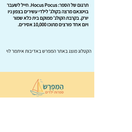
תרגום של הספר: Hocus Pocus. חייל לשעבר
בויטנאם מרצה בקולג' לילדי עשירים בצפון ניו
יורק. בקרבת הקולג' ממוקם בית כלא שמור
ויום אחד פורצים מתוכו 10,000 אסירים.
הקטלוג מוצג באתר
המפרש
באדיבות איתמר לוי
© 2022 כל הזכויות שמורות ל
הַמִּפְרָשׂ –
ספרות ילדים
ו
נירה לוי
ן
עיצוב ובניה:
Wix Monster