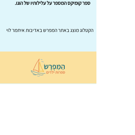
ספר קומיקס המספר על עלילותיו של הוגו.
הקטלוג מוצג באתר
המפרש
באדיבות איתמר לוי
© 2022 כל הזכויות שמורות ל
הַמִּפְרָשׂ –
ספרות ילדים
ו
נירה לוי
ן
עיצוב ובניה:
Wix Monster
תקנון ותנאי שימוש באתר
הצהרת נגישות