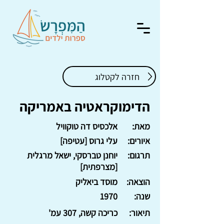
חזרה לקטלוג
הדימוקראטיה באמריקה
מאת:
אלכסיס דה טוקוויל
איורים:
עלי גרוס [עטיפה]
תרגום:
יוחנן טברסקי, ישאל מרגלית
[מצרפתית]
הוצאה:
מוסד ביאליק
שנה:
1970
תיאור:
כריכה קשה, 307 עמ'