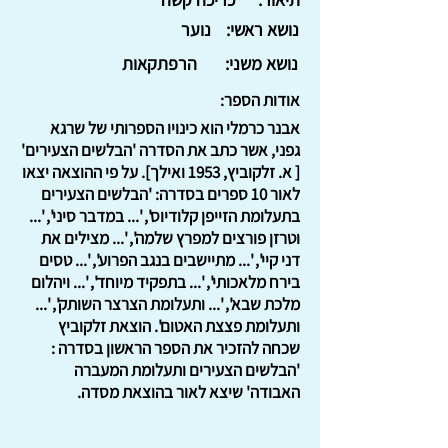
נושא ראשי:
נוער
נושא משני:
הרפתקאות
אודות הספר:
אבנר כרמלי הוא כינויו הספרותי של שרגא
גפני, אשר כתב את הסדרה 'הבלשים הצעירים'
[ א. זלקוביץ, 1953 ואילך]. על פי ההוצאה יצאו
לאור 10 ספרים בסדרה: 'הבלשים הצעירים
בתעלומת הזייפן קלודיוס', '... במדבר סיני', '...
וטרזן פורצים למפרץ שלמה', '... מצילים את
דני קיי', '... מתיישבים בנגב הפרוע', '... טסים
בירח מלאכותי', '... בתפקיד מיוחד', '... ויהלום
מלכת שבא', '... ותעלומת הצרצר השותק', '...
ותעלומת פצצת האטום'. הוצאת זלקוביץ
שכחה להזכיר את הספר הראשון בסדרה :
'הבלשים הצעירים ותעלומת המעברה
האבודה' שיצא לאור בהוצאת מסדה.