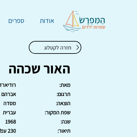
אודות
ספרים
חזרה לקטלוג
האור שכהה
מאת:
רודיארד 
תרגום:
אברהם ב
הוצאה:
מסדה
שפת המקור:
עברית
שנה:
1968
תיאור:
230 עמ'. כריכה קשה