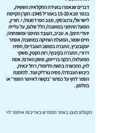
דברים שנאמרו בועידה החקלאית הששית,
בכפר סבא 15-20 באפריל 1945: הקרן הקיימת
לישראל/ גרנובסקי, מצב הפרדסנות/ י. חורין,
הפועל התימני במושבה/ הלל שלום, על עליית
יהודי תימן/ א. טביב, העובד התימני ומשפחתו/
חיים שמור, הפועלת הותיקה במושבה/ אסתר
יעקובוביץ, החברה במושב העובדים/ חסיה
דרורי, החברה בקיבוץ/ רות הקטין, משקי
הפועלות/ רבקה ברייזמן, משק האדם/ אמה
לוין, ההכשרה בחוות הלימוד/ רחל ינאית,
כיבוש העבודה/ פסיה גורליק ועוד. להזמנת
הספר לחץ על כפתור 'בקשה לאיתור הספר' או
בטלפון .
הקטלוג מוצג באתר
המפרש
באדיבות איתמר לוי