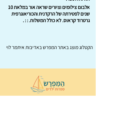
אלבום צילומים וציורים שראה אור במלאת 10
שנים לפטירתה של הרקדנית והכוריאוגרפית
גרטרוד קראוס. לא כולל המשלוח. : : .
הקטלוג מוצג באתר
המפרש
באדיבות איתמר לוי
© 2022 כל הזכויות שמורות ל
הַמִּפְרָשׂ –
ספרות ילדים
ו
נירה לוי
ן
עיצוב ובניה:
Wix Monster