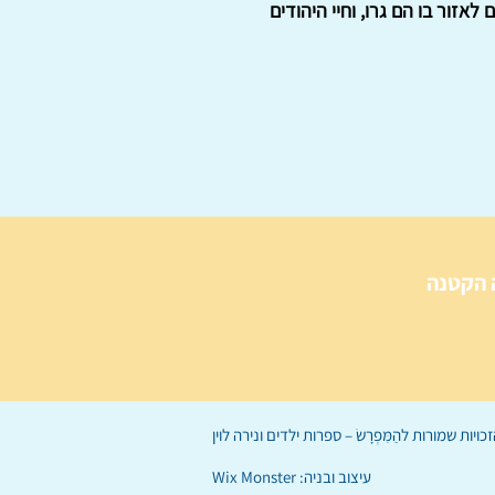
תה הייתה גדולה ומאושרת. כשהייתה בת 11 פלשו הגרמנים לאזור בו הם גרו, וחיי היהודים
 הקטנה
הַמִּפְרָשׂ – ספרות ילדים
ו
נירה לוי
ן
עיצוב ובניה:
Wix Monster