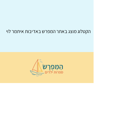
הקטלוג מוצג באתר
המפרש
באדיבות איתמר לוי
© 2022 כל הזכויות שמורות ל
הַמִּפְרָשׂ –
ספרות ילדים
ו
נירה לוי
ן
עיצוב ובניה:
Wix Monster
תקנון ותנאי שימוש באתר
הצהרת נגישות