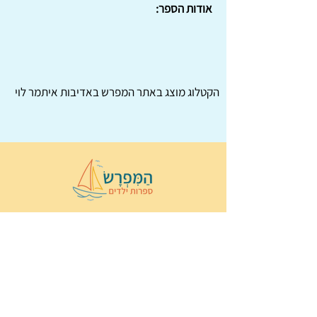
אודות הספר:
הקטלוג מוצג באתר
המפרש
באדיבות איתמר לוי
© 2022 כל הזכויות שמורות ל
הַמִּפְרָשׂ –
ספרות ילדים
ו
נירה לוי
ן
עיצוב ובניה:
Wix Monster
תקנון ותנאי שימוש באתר