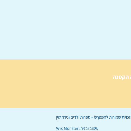
 הקטנה
הַמִּפְרָשׂ – ספרות ילדים
ו
נירה לוי
ן
עיצוב ובניה:
Wix Monster