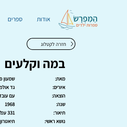
אודות
ספרים
חזרה לקטלוג
במה וקלעים
מאת:
שמעון פ
איורים:
גד אולמן
הוצאה:
עם עובד
שנה:
1968
תיאור:
331 עמ'. כריכה קשה.
נושא ראשי:
תיאטרון