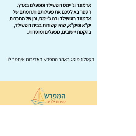
אדמונד וג'יימס רוטשילד ומפעלם בארץ.
הספר בא לסכם את פעילותם ותרומתם של
אדמונד רוטשילד ובנו ג'יימס, וכן של החברות
יק"א ופיק"א, שהיו קשורות בבית רוטשילד,
בהקמת יישובים, מפעלים ומוסדות.
הקטלוג מוצג באתר
המפרש
באדיבות איתמר לוי
© 2022 כל הזכויות שמורות ל
הַמִּפְרָשׂ –
ספרות ילדים
ו
נירה לוי
ן