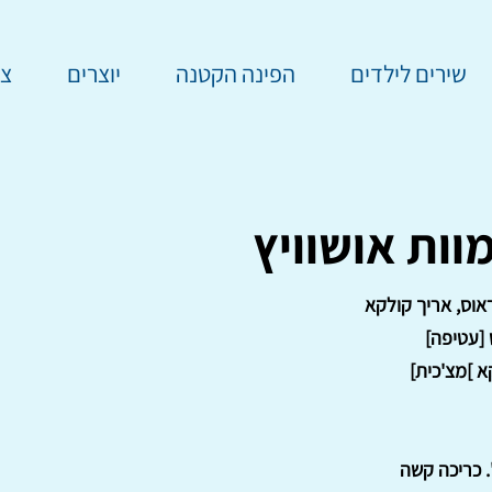
שירים לילדים
הפינה הקטנה
יוצרים
צר
וות אושוויץ
אוס, אריך קולקא
 [עטיפה]
א ]מצ'כית]