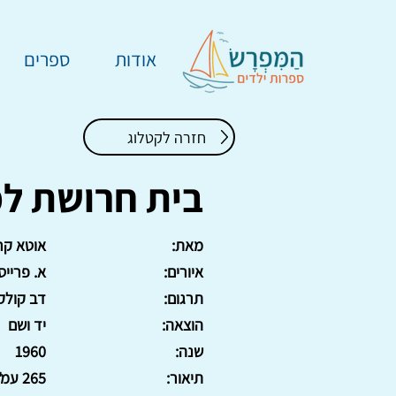
אודות
ספרים
חזרה לקטלוג
בית חרושת למ
מאת:
אוטא קר
איורים:
א. פרייס
תרגום:
דב קולק
הוצאה:
יד ושם
שנה:
1960
תיאור:
265 עמ'. כריכה קשה