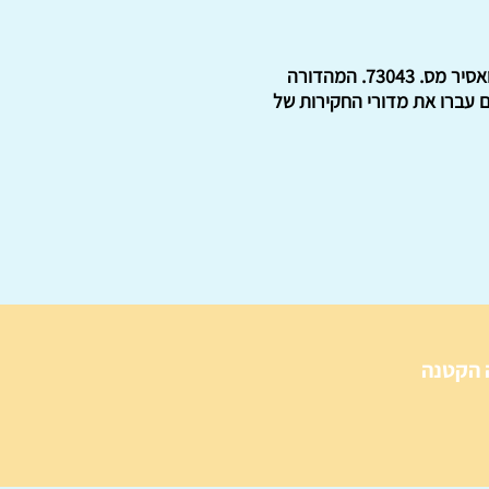
את הספר 'בית חרושת למוות אושוויץ', כתבו שני אסירים יהודיים מאושוויץ בירקנאו: אסיר מס. 73046, ואסיר מס. 73043. המהדורה
משטר הנאצי. הם עברו את מדורי החקירות של
 הקטנה