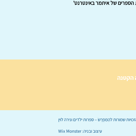
ות הספרים של איתמר באינטרנט'
 הקטנה
הַמִּפְרָשׂ – ספרות ילדים
ו
נירה לוי
ן
עיצוב ובניה:
Wix Monster