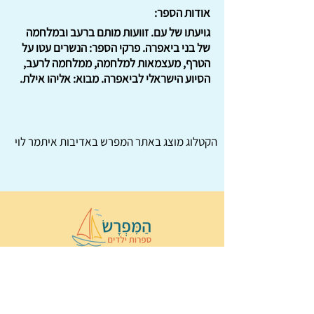
אודות הספר:
גויעתו של עם. זוועות מותם ברעב ובמלחמה
של בני ביאפרה. פרקי הספר: הנשרים עטו על
הטרף, מעצמאות למלחמה, ממלחמה לרעב,
הסיוע הישראלי לביאפרה. מבוא: אליהו אילת.
הקטלוג מוצג באתר
המפרש
באדיבות איתמר לוי
© 2022 כל הזכויות שמורות ל
הַמִּפְרָשׂ –
ספרות ילדים
ו
נירה לוי
ן