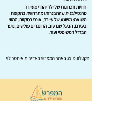
חוויות וזכרונות של ילד יהודי מעיירה
טרנסילבנית שהתבגרותו מתרחשת בתקופת
השואה: משוגע של עיירה, אונס במקווה, ההווי
בעירנו, הבעל שם טוב, ההונגרים פולשים, נוער
הברזל הפשיסטי ועוד.
הקטלוג מוצג באתר
המפרש
באדיבות איתמר לוי
© 2022 כל הזכויות שמורות ל
הַמִּפְרָשׂ –
ספרות ילדים
ו
נירה לוי
ן