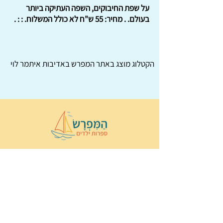
על שפת החיבוקים, השפה העתיקה ביותר
בעולם. . מחיר: 55 ש"ח לא כולל המשלוח. : : .
הקטלוג מוצג באתר
המפרש
באדיבות איתמר לוי
© 2022 כל הזכויות שמורות ל
הַמִּפְרָשׂ –
ספרות ילדים
ו
נירה לוי
ן
עיצוב ובניה:
Wix Monster
תקנון ותנאי שימוש באתר