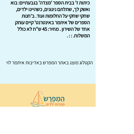
כיתות ז' בבית הספר 'מצדה' בגבעתיים: בוא
ואשק לך, שתלתם ניגונים, כשהיינו ילדים,
שחקי שחקי על החלומות ועוד. ב'חנות
הספרים של איתמר באינטרנט' קיים עותק
אחד של השירון . מחיר: 45 ש"ח לא כולל
המשלוח. : : .
הקטלוג מוצג באתר
המפרש
באדיבות איתמר לוי
© 2022 כל הזכויות שמורות ל
הַמִּפְרָשׂ –
ספרות ילדים
ו
נירה לוי
ן