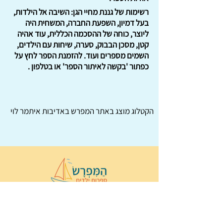
רשימות של גננת מחיי הגן: השיבה אל הילדות,
בעל דמיון, השפעת החברה, המשחית היה
ליוצר, כוחה של ההסכמה הכללית, עוד אהיה
קטן, מסכן הבבוק, סערה, שיחות עם הילדים,
השמים מספרים ועוד. להזמנת הספר לחץ על
כפתור 'בקשה לאיתור הספר' או בטלפון .
הקטלוג מוצג באתר
המפרש
באדיבות איתמר לוי
© 2022 כל הזכויות שמורות ל
הַמִּפְרָשׂ –
ספרות ילדים
ו
נירה לוי
ן