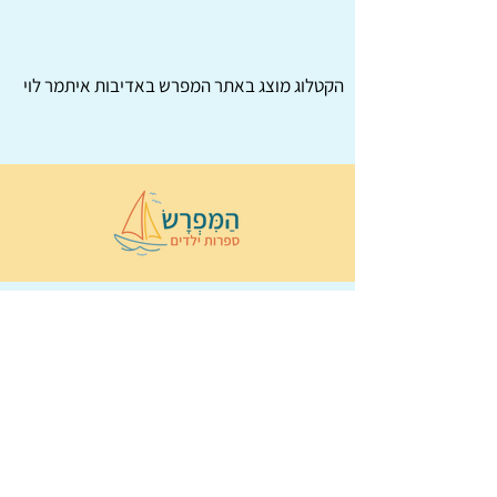
הקטלוג מוצג באתר
המפרש
באדיבות איתמר לוי
© 2022 כל הזכויות שמורות ל
הַמִּפְרָשׂ –
ספרות ילדים
ו
נירה לוי
ן
עיצוב ובניה:
Wix Monster
תקנון ותנאי שימוש באתר
הצהרת נגישות