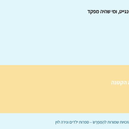
נגייט, ומי שהיה מפקד
 הקטנה
הַמִּפְרָשׂ – ספרות ילדים
ו
נירה לוי
ן