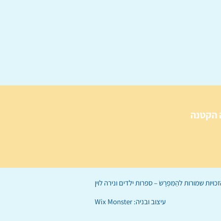
 הקטנה
הַמִּפְרָשׂ – ספרות ילדים
ו
נירה לוי
ן
עיצוב ובניה:
Wix Monster