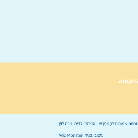
 הקטנה
הַמִּפְרָשׂ – ספרות ילדים
ו
נירה לוי
ן
עיצוב ובניה:
Wix Monster