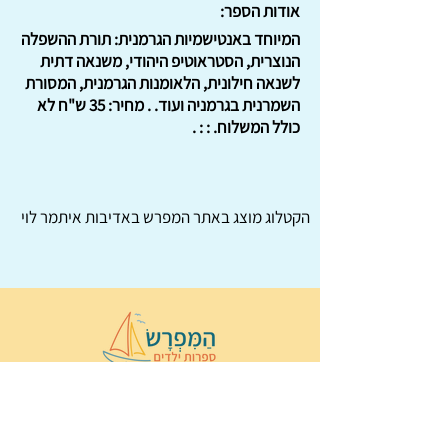
אודות הספר:
המיוחד באנטישמיות הגרמנית: תורת ההשפלה
הנוצרית, הסטראוטיפ היהודי, משנאה דתית
לשנאה חילונית, הלאומנות הגרמנית, המסורת
השמרנית בגרמניה ועוד. . מחיר: 35 ש"ח לא
כולל המשלוח. : : .
הקטלוג מוצג באתר
המפרש
באדיבות איתמר לוי
© 2022 כל הזכויות שמורות ל
הַמִּפְרָשׂ –
ספרות ילדים
ו
נירה לוי
ן