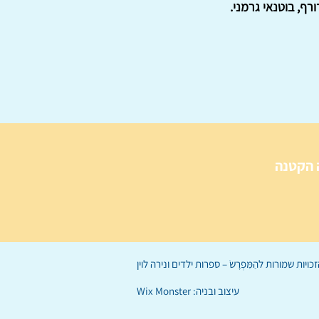
רף, בוטנאי גרמני.
 הקטנה
הַמִּפְרָשׂ – ספרות ילדים
ו
נירה לוי
ן
עיצוב ובניה:
Wix Monster