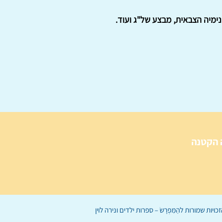
א"ל אמיר מי טל שנהרג כמפקד גדוד בקרב עם מחבלים בלבנון: מבצע זבקין 1986, הפנימיה הצבאית, מבצע של"ג ועוד.
 הקטנה
הַמִּפְרָשׂ – ספרות ילדים
ו
נירה לוי
ן