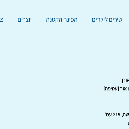
שירים לילדים
הפינה הקטנה
יוצרים
צר
ורן
 אור [עטיפה]
21 עמ'