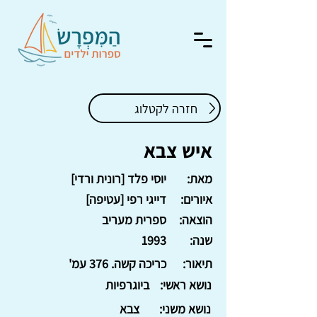
חזרה לקטלוג
איש צבא
מאת:
יוסי פלד [רונית ורדי]
איורים:
דייגי רפי [עטיפה]
הוצאה:
ספרית מעריב
שנה:
1993
תיאור:
כריכה קשה. 376 עמ'
נושא ראשי:
ביוגרפיות
נושא משני:
צבא