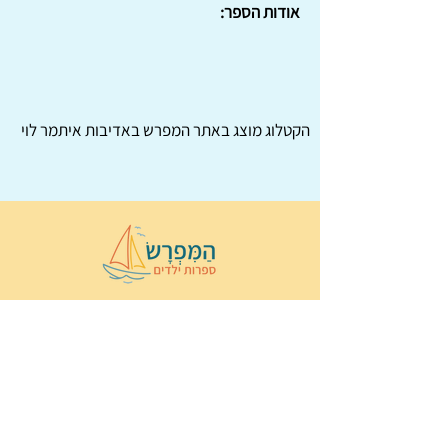
אודות הספר:
הקטלוג מוצג באתר
המפרש
באדיבות איתמר לוי
© 2022 כל הזכויות שמורות ל
הַמִּפְרָשׂ –
ספרות ילדים
ו
נירה לוי
ן
עיצוב ובניה:
Wix Monster
תקנון ותנאי שימוש באתר