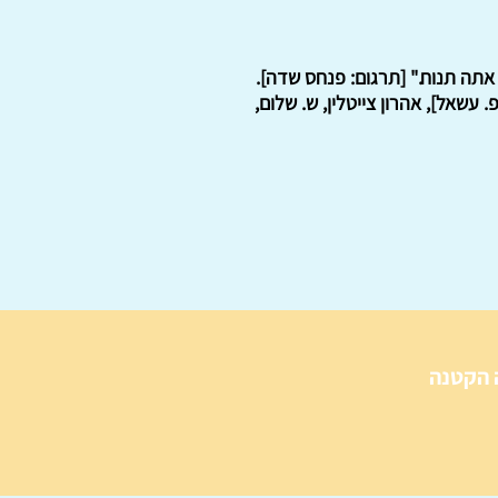
אתה תנוח." [תרגום: פנחס שדה].
עשאל], אהרון צייטלין, ש. שלום,
 הקטנה