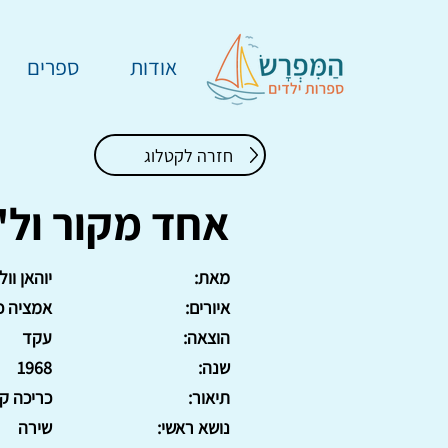
אודות
ספרים
חזרה לקטלוג
אחד מקור ול"
מאת:
יוהאן וו
איורים:
אמציה כ
הוצאה:
עקד
שנה:
1968
תיאור:
כריכה ק
נושא ראשי:
שירה